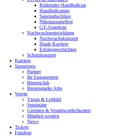
Rödertaler Handballcup
Handballcamps
Saisonabschluss
Nikolausspielfest
GT-Angebote
Nachwuchsentwicklung
Nachwuchskonzept
Duale Karriere
Erfolgsgeschichten
Schutzkonzept
Karriere
Sponsoren
Partner
Ihr Engagement
Bienenclub
Bienenstarke Jobs
Verein
Vision & Leitbild
Spielstätte
Gremien & Verantwortlichkeiten
Mitglied werden
News
Tickets
Fanshop