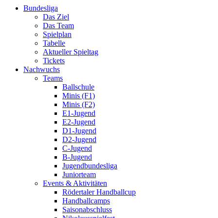
Bundesliga
Das Ziel
Das Team
Spielplan
Tabelle
Aktueller Spieltag
Tickets
Nachwuchs
Teams
Ballschule
Minis (F1)
Minis (F2)
E1-Jugend
E2-Jugend
D1-Jugend
D2-Jugend
C-Jugend
B-Jugend
Jugendbundesliga
Juniorteam
Events & Aktivitäten
Rödertaler Handballcup
Handballcamps
Saisonabschluss