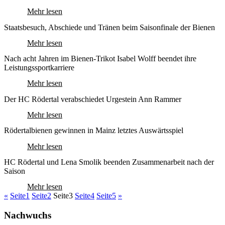
Mehr lesen
Staatsbesuch, Abschiede und Tränen beim Saisonfinale der Bienen
Mehr lesen
Nach acht Jahren im Bienen-Trikot Isabel Wolff beendet ihre
Leistungssportkarriere
Mehr lesen
Der HC Rödertal verabschiedet Urgestein Ann Rammer
Mehr lesen
Rödertalbienen gewinnen in Mainz letztes Auswärtsspiel
Mehr lesen
HC Rödertal und Lena Smolik beenden Zusammenarbeit nach der
Saison
Mehr lesen
«
Seite
1
Seite
2
Seite
3
Seite
4
Seite
5
»
Nachwuchs