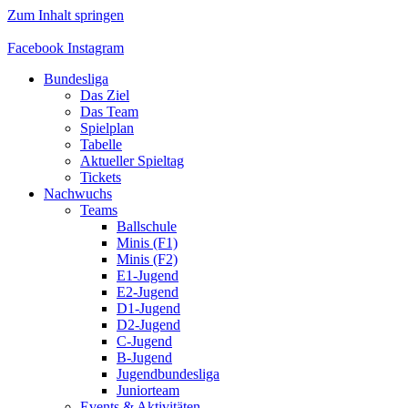
Zum Inhalt springen
Facebook
Instagram
Bundesliga
Das Ziel
Das Team
Spielplan
Tabelle
Aktueller Spieltag
Tickets
Nachwuchs
Teams
Ballschule
Minis (F1)
Minis (F2)
E1-Jugend
E2-Jugend
D1-Jugend
D2-Jugend
C-Jugend
B-Jugend
Jugendbundesliga
Juniorteam
Events & Aktivitäten