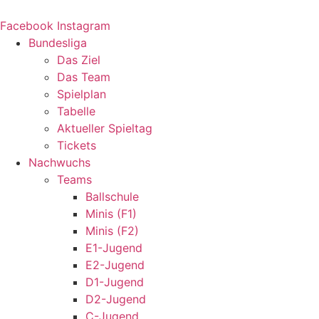
Zum
Inhalt
Facebook
Instagram
springen
Bundesliga
Das Ziel
Das Team
Spielplan
Tabelle
Aktueller Spieltag
Tickets
Nachwuchs
Teams
Ballschule
Minis (F1)
Minis (F2)
E1-Jugend
E2-Jugend
D1-Jugend
D2-Jugend
C-Jugend