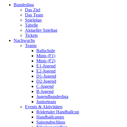
Bundesliga
Das Ziel
Das Team
Spielplan
Tabelle
Aktueller Spieltag
Tickets
Nachwuchs
Teams
Ballschule
Minis (F1)
Minis (F2)
E1-Jugend
E2-Jugend
D1-Jugend
D2-Jugend
C-Jugend
B-Jugend
Jugendbundesliga
Juniorteam
Events & Aktivitäten
Rödertaler Handballcup
Handballcamps
Saisonabschluss