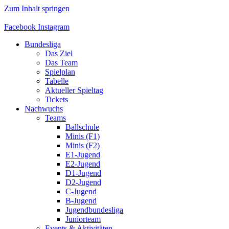
Zum Inhalt springen
Facebook
Instagram
Bundesliga
Das Ziel
Das Team
Spielplan
Tabelle
Aktueller Spieltag
Tickets
Nachwuchs
Teams
Ballschule
Minis (F1)
Minis (F2)
E1-Jugend
E2-Jugend
D1-Jugend
D2-Jugend
C-Jugend
B-Jugend
Jugendbundesliga
Juniorteam
Events & Aktivitäten