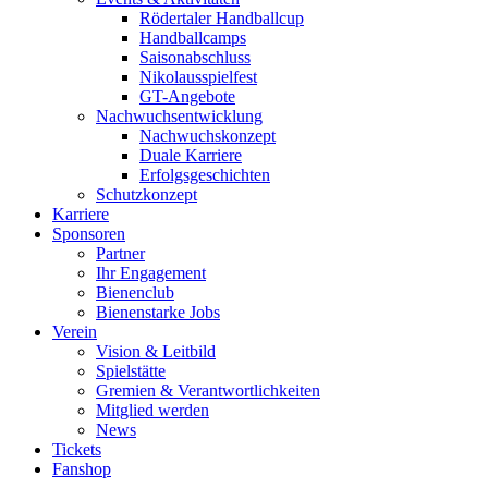
Rödertaler Handballcup
Handballcamps
Saisonabschluss
Nikolausspielfest
GT-Angebote
Nachwuchsentwicklung
Nachwuchskonzept
Duale Karriere
Erfolgsgeschichten
Schutzkonzept
Karriere
Sponsoren
Partner
Ihr Engagement
Bienenclub
Bienenstarke Jobs
Verein
Vision & Leitbild
Spielstätte
Gremien & Verantwortlichkeiten
Mitglied werden
News
Tickets
Fanshop