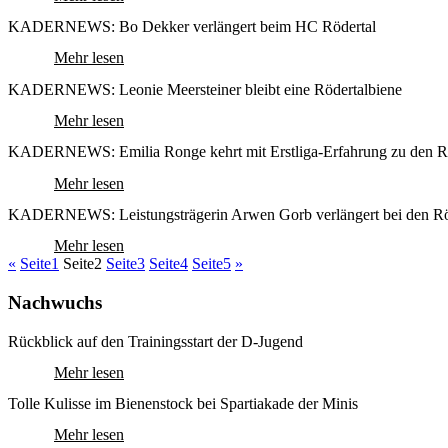
KADERNEWS: Bo Dekker verlängert beim HC Rödertal
Mehr lesen
KADERNEWS: Leonie Meersteiner bleibt eine Rödertalbiene
Mehr lesen
KADERNEWS: Emilia Ronge kehrt mit Erstliga-Erfahrung zu den Rö
Mehr lesen
KADERNEWS: Leistungsträgerin Arwen Gorb verlängert bei den Rö
Mehr lesen
«
Seite
1
Seite
2
Seite
3
Seite
4
Seite
5
»
Nachwuchs
Rückblick auf den Trainingsstart der D-Jugend
Mehr lesen
Tolle Kulisse im Bienenstock bei Spartiakade der Minis
Mehr lesen