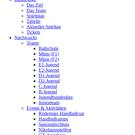
Das Ziel
Das Team
Spielplan
Tabelle
Aktueller Spieltag
Tickets
Nachwuchs
Teams
Ballschule
Minis (F1)
Minis (F2)
E1-Jugend
E2-Jugend
D1-Jugend
D2-Jugend
C-Jugend
B-Jugend
Jugendbundesliga
Juniorteam
Events & Aktivitäten
Rödertaler Handballcup
Handballcamps
Saisonabschluss
Nikolausspielfest