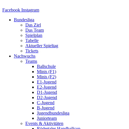
Zum
Inhalt
Facebook
Instagram
springen
Bundesliga
Das Ziel
Das Team
Spielplan
Tabelle
Aktueller Spieltag
Tickets
Nachwuchs
Teams
Ballschule
Minis (F1)
Minis (F2)
E1-Jugend
E2-Jugend
D1-Jugend
D2-Jugend
C-Jugend
B-Jugend
Jugendbundesliga
Juniorteam
Events & Aktivitäten
Rödertaler Handballcup