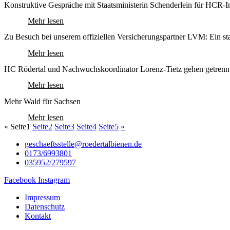
Konstruktive Gespräche mit Staatsministerin Schenderlein für HCR-In
Mehr lesen
Zu Besuch bei unserem offiziellen Versicherungspartner LVM: Ein st
Mehr lesen
HC Rödertal und Nachwuchskoordinator Lorenz-Tietz gehen getren
Mehr lesen
Mehr Wald für Sachsen
Mehr lesen
«
Seite
1
Seite
2
Seite
3
Seite
4
Seite
5
»
geschaeftsstelle@roedertalbienen.de
0173/6993801
035952/279597
Facebook
Instagram
Impressum
Datenschutz
Kontakt