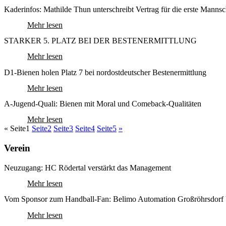
Kaderinfos: Mathilde Thun unterschreibt Vertrag für die erste Manns
Mehr lesen
STARKER 5. PLATZ BEI DER BESTENERMITTLUNG
Mehr lesen
D1-Bienen holen Platz 7 bei nordostdeutscher Bestenermittlung
Mehr lesen
A-Jugend-Quali: Bienen mit Moral und Comeback-Qualitäten
Mehr lesen
«
Seite
1
Seite
2
Seite
3
Seite
4
Seite
5
»
Verein
Neuzugang: HC Rödertal verstärkt das Management
Mehr lesen
Vom Sponsor zum Handball-Fan: Belimo Automation Großröhrsdorf b
Mehr lesen