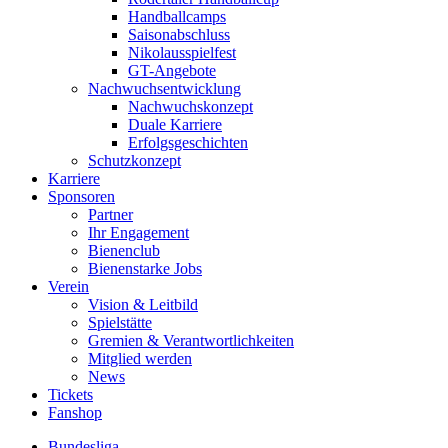
Handballcamps
Saisonabschluss
Nikolausspielfest
GT-Angebote
Nachwuchsentwicklung
Nachwuchskonzept
Duale Karriere
Erfolgsgeschichten
Schutzkonzept
Karriere
Sponsoren
Partner
Ihr Engagement
Bienenclub
Bienenstarke Jobs
Verein
Vision & Leitbild
Spielstätte
Gremien & Verantwortlichkeiten
Mitglied werden
News
Tickets
Fanshop
Bundesliga