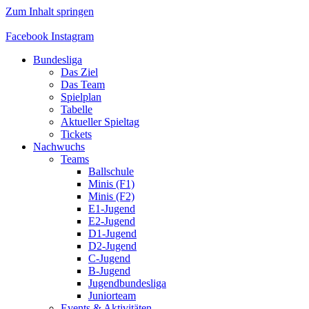
Zum Inhalt springen
Facebook
Instagram
Bundesliga
Das Ziel
Das Team
Spielplan
Tabelle
Aktueller Spieltag
Tickets
Nachwuchs
Teams
Ballschule
Minis (F1)
Minis (F2)
E1-Jugend
E2-Jugend
D1-Jugend
D2-Jugend
C-Jugend
B-Jugend
Jugendbundesliga
Juniorteam
Events & Aktivitäten