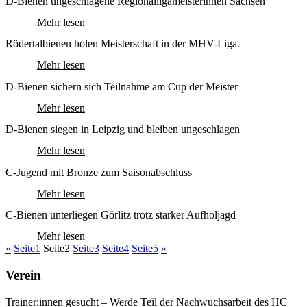
D-Bienen ungeschlagene Regionalligameisterinnen Sachsen
Mehr lesen
Rödertalbienen holen Meisterschaft in der MHV-Liga.
Mehr lesen
D-Bienen sichern sich Teilnahme am Cup der Meister
Mehr lesen
D-Bienen siegen in Leipzig und bleiben ungeschlagen
Mehr lesen
C-Jugend mit Bronze zum Saisonabschluss
Mehr lesen
C-Bienen unterliegen Görlitz trotz starker Aufholjagd
Mehr lesen
«
Seite
1
Seite
2
Seite
3
Seite
4
Seite
5
»
Verein
Trainer:innen gesucht – Werde Teil der Nachwuchsarbeit des HC