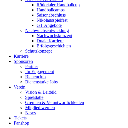
Rödertaler Handballcup
Handballcamps
Saisonabschluss
Nikolausspielfest
GT-Angebote
Nachwuchsentwicklung
Nachwuchskonzept
Duale Karriere
Erfolgsgeschichten
Schutzkonzept
Karriere
Sponsoren
Partner
Ihr Engagement
Bienenclub
Bienenstarke Jobs
Verein
Vision & Leitbild
Spielstätte
Gremien & Verantwortlichkeiten
Mitglied werden
News
Tickets
Fanshop