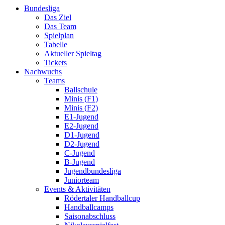
Bundesliga
Das Ziel
Das Team
Spielplan
Tabelle
Aktueller Spieltag
Tickets
Nachwuchs
Teams
Ballschule
Minis (F1)
Minis (F2)
E1-Jugend
E2-Jugend
D1-Jugend
D2-Jugend
C-Jugend
B-Jugend
Jugendbundesliga
Juniorteam
Events & Aktivitäten
Rödertaler Handballcup
Handballcamps
Saisonabschluss