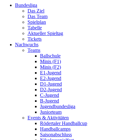
Bundesliga
Das Ziel
Das Team
Spielplan
Tabelle
Aktueller Spieltag
Tickets
Nachwuchs
Teams
Ballschule
Minis (F1)
Minis (F2)
E1-Jugend
E2-Jugend
D1-Jugend
D2-Jugend
C-Jugend
B-Jugend
Jugendbundesliga
Juniorteam
Events & Aktivitäten
Rödertaler Handballcup
Handballcamps
Saisonabschluss