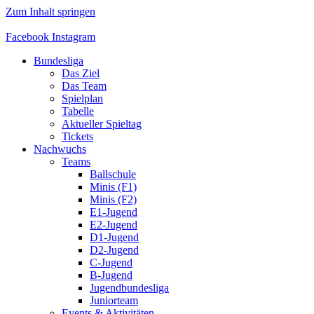
Zum Inhalt springen
Facebook
Instagram
Bundesliga
Das Ziel
Das Team
Spielplan
Tabelle
Aktueller Spieltag
Tickets
Nachwuchs
Teams
Ballschule
Minis (F1)
Minis (F2)
E1-Jugend
E2-Jugend
D1-Jugend
D2-Jugend
C-Jugend
B-Jugend
Jugendbundesliga
Juniorteam
Events & Aktivitäten