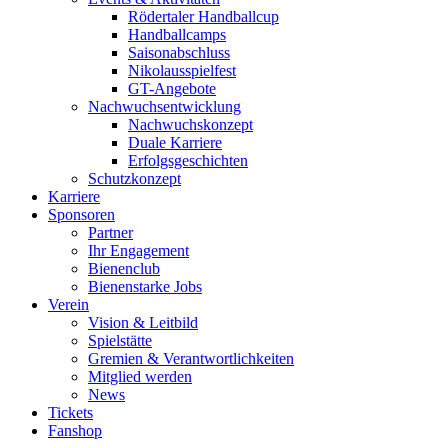
Rödertaler Handballcup
Handballcamps
Saisonabschluss
Nikolausspielfest
GT-Angebote
Nachwuchsentwicklung
Nachwuchskonzept
Duale Karriere
Erfolgsgeschichten
Schutzkonzept
Karriere
Sponsoren
Partner
Ihr Engagement
Bienenclub
Bienenstarke Jobs
Verein
Vision & Leitbild
Spielstätte
Gremien & Verantwortlichkeiten
Mitglied werden
News
Tickets
Fanshop