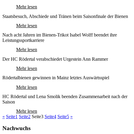
Mehr lesen
Staatsbesuch, Abschiede und Tränen beim Saisonfinale der Bienen
Mehr lesen
Nach acht Jahren im Bienen-Trikot Isabel Wolff beendet ihre
Leistungssportkarriere
Mehr lesen
Der HC Rödertal verabschiedet Urgestein Ann Rammer
Mehr lesen
Rödertalbienen gewinnen in Mainz letztes Auswärtsspiel
Mehr lesen
HC Rödertal und Lena Smolik beenden Zusammenarbeit nach der
Saison
Mehr lesen
«
Seite
1
Seite
2
Seite
3
Seite
4
Seite
5
»
Nachwuchs