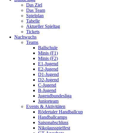
Das Ziel
Das Team
Spielplan
Tabelle
Aktueller Spieltag
Tickets
Nachwuchs
Teams
Ballschule
Minis (F1)
Minis (F2)
E1-Jugend
E2-Jugend
D1-Jugend
D2-Jugend
C-Jugend
B-Jugend
Jugendbundesliga
Juniorteam
Events & Aktivitäten
Rödertaler Handballcup
Handballcamps
Saisonabschluss
Nikolausspielfest