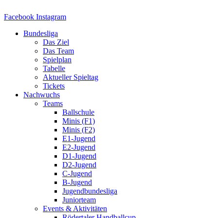
Zum
Inhalt
Facebook
Instagram
springen
Bundesliga
Das Ziel
Das Team
Spielplan
Tabelle
Aktueller Spieltag
Tickets
Nachwuchs
Teams
Ballschule
Minis (F1)
Minis (F2)
E1-Jugend
E2-Jugend
D1-Jugend
D2-Jugend
C-Jugend
B-Jugend
Jugendbundesliga
Juniorteam
Events & Aktivitäten
Rödertaler Handballcup