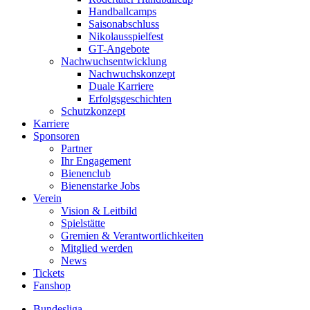
Handballcamps
Saisonabschluss
Nikolausspielfest
GT-Angebote
Nachwuchsentwicklung
Nachwuchskonzept
Duale Karriere
Erfolgsgeschichten
Schutzkonzept
Karriere
Sponsoren
Partner
Ihr Engagement
Bienenclub
Bienenstarke Jobs
Verein
Vision & Leitbild
Spielstätte
Gremien & Verantwortlichkeiten
Mitglied werden
News
Tickets
Fanshop
Bundesliga