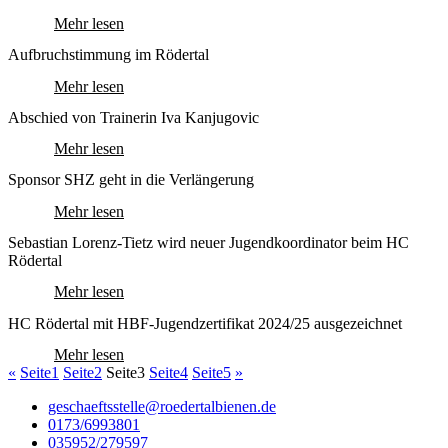
Mehr lesen
Aufbruchstimmung im Rödertal
Mehr lesen
Abschied von Trainerin Iva Kanjugovic
Mehr lesen
Sponsor SHZ geht in die Verlängerung
Mehr lesen
Sebastian Lorenz-Tietz wird neuer Jugendkoordinator beim HC
Rödertal
Mehr lesen
HC Rödertal mit HBF-Jugendzertifikat 2024/25 ausgezeichnet
Mehr lesen
«
Seite
1
Seite
2
Seite
3
Seite
4
Seite
5
»
geschaeftsstelle@roedertalbienen.de
0173/6993801
035952/279597