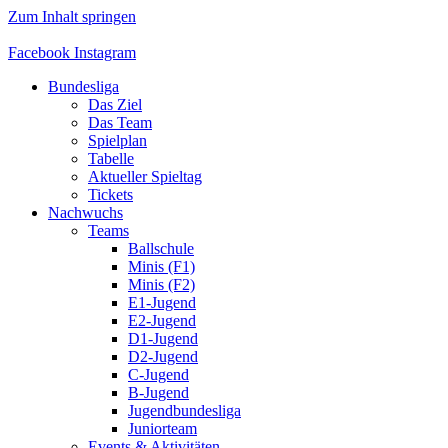
Zum Inhalt springen
Facebook
Instagram
Bundesliga
Das Ziel
Das Team
Spielplan
Tabelle
Aktueller Spieltag
Tickets
Nachwuchs
Teams
Ballschule
Minis (F1)
Minis (F2)
E1-Jugend
E2-Jugend
D1-Jugend
D2-Jugend
C-Jugend
B-Jugend
Jugendbundesliga
Juniorteam
Events & Aktivitäten