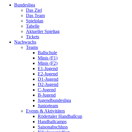
Bundesliga
Das Ziel
Das Team
Spielplan
Tabelle
Aktueller Spieltag
Tickets
Nachwuchs
Teams
Ballschule
Minis (F1)
Minis (F2)
E1-Jugend
E2-Jugend
D1-Jugend
D2-Jugend
C-Jugend
B-Jugend
Jugendbundesliga
Juniorteam
Events & Aktivitäten
Rödertaler Handballcup
Handballcamps
Saisonabschluss