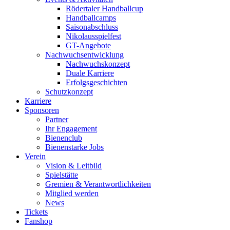
Rödertaler Handballcup
Handballcamps
Saisonabschluss
Nikolausspielfest
GT-Angebote
Nachwuchsentwicklung
Nachwuchskonzept
Duale Karriere
Erfolgsgeschichten
Schutzkonzept
Karriere
Sponsoren
Partner
Ihr Engagement
Bienenclub
Bienenstarke Jobs
Verein
Vision & Leitbild
Spielstätte
Gremien & Verantwortlichkeiten
Mitglied werden
News
Tickets
Fanshop