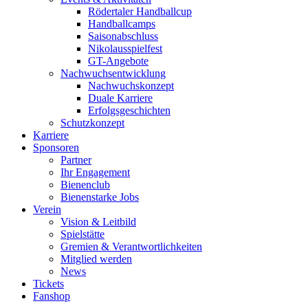
Rödertaler Handballcup
Handballcamps
Saisonabschluss
Nikolausspielfest
GT-Angebote
Nachwuchsentwicklung
Nachwuchskonzept
Duale Karriere
Erfolgsgeschichten
Schutzkonzept
Karriere
Sponsoren
Partner
Ihr Engagement
Bienenclub
Bienenstarke Jobs
Verein
Vision & Leitbild
Spielstätte
Gremien & Verantwortlichkeiten
Mitglied werden
News
Tickets
Fanshop