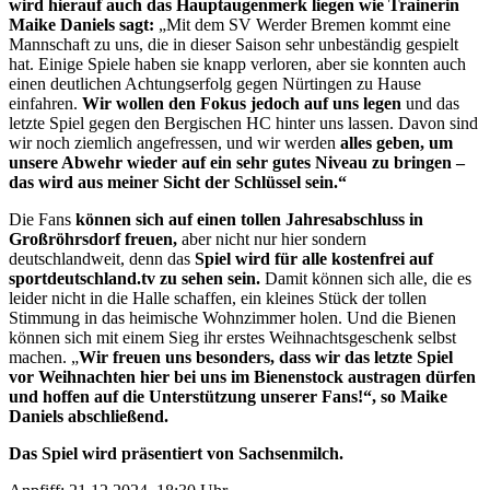
wird hierauf auch das Hauptaugenmerk liegen wie Trainerin
Maike Daniels sagt:
„Mit dem SV Werder Bremen kommt eine
Mannschaft zu uns, die in dieser Saison sehr unbeständig gespielt
hat. Einige Spiele haben sie knapp verloren, aber sie konnten auch
einen deutlichen Achtungserfolg gegen Nürtingen zu Hause
einfahren.
Wir wollen den Fokus jedoch auf uns legen
und das
letzte Spiel gegen den Bergischen HC hinter uns lassen. Davon sind
wir noch ziemlich angefressen, und wir werden
alles geben, um
unsere Abwehr wieder auf ein sehr gutes Niveau zu bringen –
das wird aus meiner Sicht der Schlüssel sein.“
Die Fans
können sich auf einen tollen Jahresabschluss in
Großröhrsdorf freuen,
aber nicht nur hier sondern
deutschlandweit, denn das
Spiel wird für alle kostenfrei auf
sportdeutschland.tv zu sehen sein.
Damit können sich alle, die es
leider nicht in die Halle schaffen, ein kleines Stück der tollen
Stimmung in das heimische Wohnzimmer holen. Und die Bienen
können sich mit einem Sieg ihr erstes Weihnachtsgeschenk selbst
machen. „
Wir freuen uns besonders, dass wir das letzte Spiel
vor Weihnachten hier bei uns im Bienenstock austragen dürfen
und hoffen auf die Unterstützung unserer Fans!“, so Maike
Daniels abschließend.
Das Spiel wird präsentiert von Sachsenmilch.