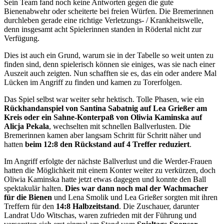
Sein Team fand noch keine Antworten gegen die gute
Bienenabwehr oder scheiterte bei freien Würfen. Die Bremerinnen
durchleben gerade eine richtige Verletzungs- / Krankheitswelle,
denn insgesamt acht Spielerinnen standen in Rödertal nicht zur
Verfügung.
Dies ist auch ein Grund, warum sie in der Tabelle so weit unten zu
finden sind, denn spielerisch können sie einiges, was sie nach einer
Auszeit auch zeigten. Nun schafften sie es, das ein oder andere Mal
Lücken im Angriff zu finden und kamen zu Torerfolgen.
Das Spiel selbst war weiter sehr hektisch. Tolle Phasen, wie ein
Rückhandanspiel von Santina Sabatnig auf Lea Grießer am
Kreis oder ein Sahne-Konterpaß von Oliwia Kaminska auf
Alicja Pekala
, wechselten mit schnellen Ballverlusten. Die
Bremerinnen kamen aber langsam Schritt für Schritt näher und
hatten
beim 12:8 den Rückstand auf 4 Treffer reduziert
.
Im Angriff erfolgte der nächste Ballverlust und die Werder-Frauen
hatten die Möglichkeit mit einem Konter weiter zu verkürzen, doch
Oliwia Kaminska hatte jetzt etwas dagegen und konnte den Ball
spektakulär halten.
Dies war dann noch mal der Wachmacher
für die Bienen
und Lena Smolik und Lea Grießer sorgten mit ihren
Treffern für den
14:8 Halbzeitstand
. Die Zuschauer, darunter
Landrat Udo Witschas, waren zufrieden mit der Führung und