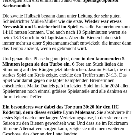
versorgten sich erst einmal am Stand vom
Spieltags-Sponsor
Sachsenmilch
.
Die zweite Halbzeit begann dann unter Leitung der sehr guten
Schiedsrichter Müller/Müller wie die erste.
Wieder war etwas
Nervosität und Unsicherheit im Spiel
, was die Bremerinnen zum
14:10 nutzen konnten. Und auch nach 10 Spielminuten waren sie
beim 18:13 noch in Schlagdistanz. Aber die Bienen haben sich
immer mehr zu einer Spitzenmannschaft entwickelt, die immer dann
das Tempo anzieht, wenn es gebraucht wird.
Und genau dies Phase begann jetzt, denn
in den kommenden 5
Minuten legten sie den Turbo ein
. 6 Tore am Stück ließen die
Stimmung auf den Rängen jetzt überkochen. Jasmin Eckart, die ein
starkes Spiel am Kreis zeigte, erzielte den Treffer zum 24:13. Das
Spiel war damit gegen die tapfer kämpfenden Bremerinnen
entschieden. Maike Daniels gab im letzten Spiel im Jahr 2024 allen
Spielerinnen noch einmal größere Spielanteile und alle dankten es
ihr mit einem Treffer.
Ein besonderes war dabei das Tor zum 30:20 für den HC
Rödertal, denn dieses erzielte Lynn Molenaar.
Sie absolvierte ihr
erstes Spiel nach einer langen Verletzungspause, in der sie vor der
Saison zu den Bienen gewechselt war. Und dass sie im Rückraum
für neue Alternativen sorgen kann, zeigte sie mit einem weiteren
Geschoss, das aber an der Latte landete.