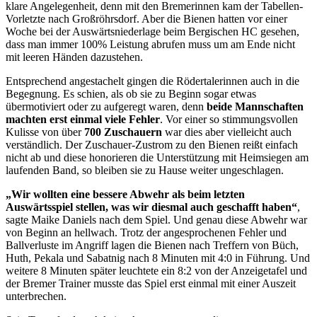
klare Angelegenheit, denn mit den Bremerinnen kam der Tabellen-
Vorletzte nach Großröhrsdorf. Aber die Bienen hatten vor einer
Woche bei der Auswärtsniederlage beim Bergischen HC gesehen,
dass man immer 100% Leistung abrufen muss um am Ende nicht
mit leeren Händen dazustehen.
Entsprechend angestachelt gingen die Rödertalerinnen auch in die
Begegnung. Es schien, als ob sie zu Beginn sogar etwas
übermotiviert oder zu aufgeregt waren, denn
beide Mannschaften
machten erst einmal viele Fehler
. Vor einer so stimmungsvollen
Kulisse von über
700 Zuschauern
war dies aber vielleicht auch
verständlich. Der Zuschauer-Zustrom zu den Bienen reißt einfach
nicht ab und diese honorieren die Unterstützung mit Heimsiegen am
laufenden Band, so bleiben sie zu Hause weiter ungeschlagen.
„Wir wollten eine bessere Abwehr als beim letzten
Auswärtsspiel stellen, was wir diesmal auch geschafft haben“
,
sagte Maike Daniels nach dem Spiel. Und genau diese Abwehr war
von Beginn an hellwach. Trotz der angesprochenen Fehler und
Ballverluste im Angriff lagen die Bienen nach Treffern von Büch,
Huth, Pekala und Sabatnig nach 8 Minuten mit 4:0 in Führung. Und
weitere 8 Minuten später leuchtete ein 8:2 von der Anzeigetafel und
der Bremer Trainer musste das Spiel erst einmal mit einer Auszeit
unterbrechen.