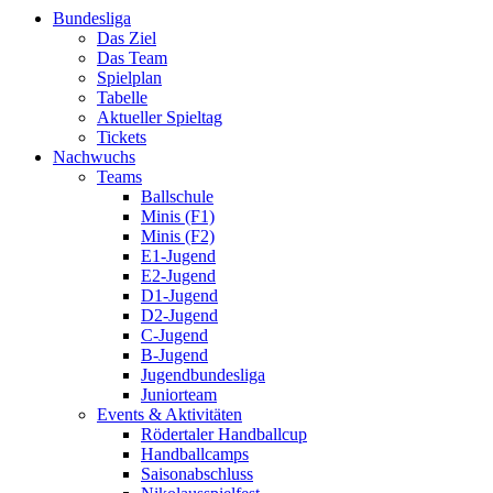
Bundesliga
Das Ziel
Das Team
Spielplan
Tabelle
Aktueller Spieltag
Tickets
Nachwuchs
Teams
Ballschule
Minis (F1)
Minis (F2)
E1-Jugend
E2-Jugend
D1-Jugend
D2-Jugend
C-Jugend
B-Jugend
Jugendbundesliga
Juniorteam
Events & Aktivitäten
Rödertaler Handballcup
Handballcamps
Saisonabschluss