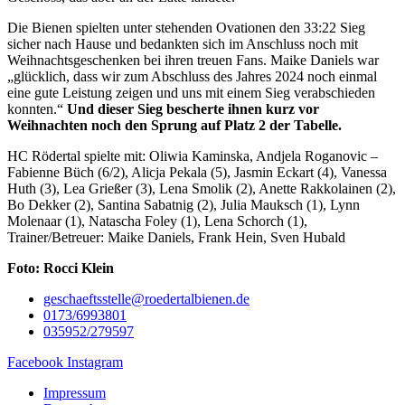
Die Bienen spielten unter stehenden Ovationen den 33:22 Sieg
sicher nach Hause und bedankten sich im Anschluss noch mit
Weihnachtsgeschenken bei ihren treuen Fans. Maike Daniels war
„glücklich, dass wir zum Abschluss des Jahres 2024 noch einmal
eine gute Leistung zeigen und uns mit einem Sieg verabschieden
konnten.“
Und dieser Sieg bescherte ihnen kurz vor
Weihnachten noch den Sprung auf Platz 2 der Tabelle.
HC Rödertal spielte mit: Oliwia Kaminska, Andjela Roganovic –
Fabienne Büch (6/2), Alicja Pekala (5), Jasmin Eckart (4), Vanessa
Huth (3), Lea Grießer (3), Lena Smolik (2), Anette Rakkolainen (2),
Bo Dekker (2), Santina Sabatnig (2), Julia Mauksch (1), Lynn
Molenaar (1), Natascha Foley (1), Lena Schorch (1),
Trainer/Betreuer: Maike Daniels, Frank Hein, Sven Hubald
Foto: Rocci Klein
geschaeftsstelle@roedertalbienen.de
0173/6993801
035952/279597
Facebook
Instagram
Impressum