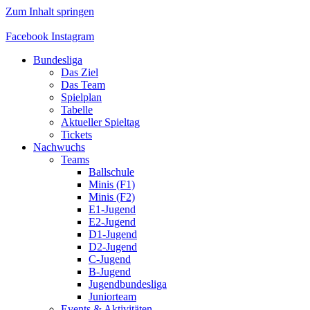
Zum Inhalt springen
Facebook
Instagram
Bundesliga
Das Ziel
Das Team
Spielplan
Tabelle
Aktueller Spieltag
Tickets
Nachwuchs
Teams
Ballschule
Minis (F1)
Minis (F2)
E1-Jugend
E2-Jugend
D1-Jugend
D2-Jugend
C-Jugend
B-Jugend
Jugendbundesliga
Juniorteam
Events & Aktivitäten