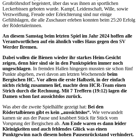
Großröhrsdorf begeistert, über das was ihnen an sportlichen
Leckerbissen geboten wurde. Kampf, Leidenschaft, Wille, sowie
Verzweiflung, Freude oder Erleichterung sind nur einige
Gefühlslagen, die alle Zuschauer erleben konnten beim 25:20 Erfolg
der Rödertalerinnen.
An diesem Samstag beim letzten Spiel im Jahr 2024 hoffen alle
Verantwortlichen auf ein ähnlich volles Haus gegen den SV
Werder Bremen.
Dabei wollen die Bienen wieder ihr starkes Heim-Gesicht
zeigen, denn hier sind sie in den Punktspielen immer noch
ungeschlagen
. In fremden Hallen hingegen mussten sie schon fünf
Punkte abgeben, zwei davon am letzten Wochenende
beim
Bergischen HC. Vor allem die erste Halbzeit, in der einfach
nichts richtig zusammen lief, machte dem HCR-Team einen
Strich durch die Rechnung. Mit 7 Treffern (19:12) lagen die
Damen schon fast aussichtslos zurück.
Was aber die zweite Spielhälfte gezeigt hat:
Bei den
Rödertalbienen gibt es kein „aussichtslos“.
Wie verwandelt
kamen sie aus der Pause und knabbert Stück für Stück vom
Vorsprung der Bergischen ab.
Am Ende waren es dann leider
Kleinigkeiten und auch fehlendes Glück was einen
Punktgewinn nach diesem hohen Pausenrückstand verhindert.