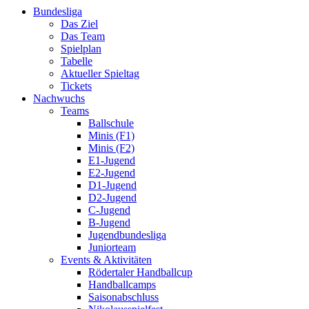
Bundesliga
Das Ziel
Das Team
Spielplan
Tabelle
Aktueller Spieltag
Tickets
Nachwuchs
Teams
Ballschule
Minis (F1)
Minis (F2)
E1-Jugend
E2-Jugend
D1-Jugend
D2-Jugend
C-Jugend
B-Jugend
Jugendbundesliga
Juniorteam
Events & Aktivitäten
Rödertaler Handballcup
Handballcamps
Saisonabschluss