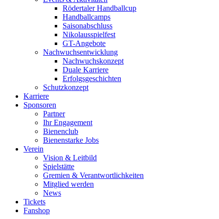
Rödertaler Handballcup
Handballcamps
Saisonabschluss
Nikolausspielfest
GT-Angebote
Nachwuchsentwicklung
Nachwuchskonzept
Duale Karriere
Erfolgsgeschichten
Schutzkonzept
Karriere
Sponsoren
Partner
Ihr Engagement
Bienenclub
Bienenstarke Jobs
Verein
Vision & Leitbild
Spielstätte
Gremien & Verantwortlichkeiten
Mitglied werden
News
Tickets
Fanshop