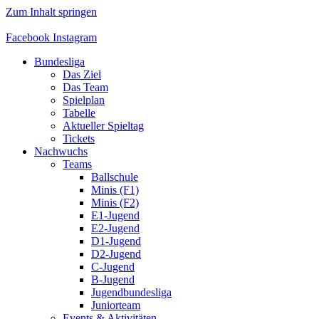
Zum Inhalt springen
Facebook
Instagram
Bundesliga
Das Ziel
Das Team
Spielplan
Tabelle
Aktueller Spieltag
Tickets
Nachwuchs
Teams
Ballschule
Minis (F1)
Minis (F2)
E1-Jugend
E2-Jugend
D1-Jugend
D2-Jugend
C-Jugend
B-Jugend
Jugendbundesliga
Juniorteam
Events & Aktivitäten