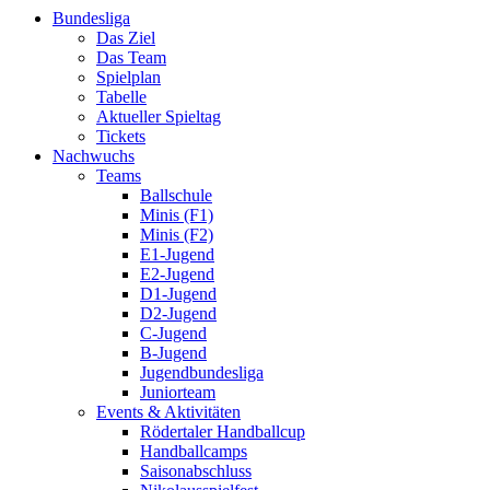
Bundesliga
Das Ziel
Das Team
Spielplan
Tabelle
Aktueller Spieltag
Tickets
Nachwuchs
Teams
Ballschule
Minis (F1)
Minis (F2)
E1-Jugend
E2-Jugend
D1-Jugend
D2-Jugend
C-Jugend
B-Jugend
Jugendbundesliga
Juniorteam
Events & Aktivitäten
Rödertaler Handballcup
Handballcamps
Saisonabschluss