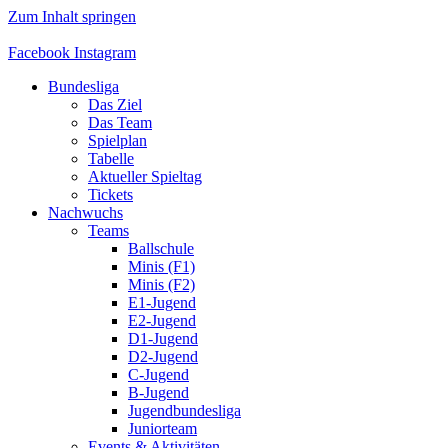
Zum Inhalt springen
Facebook
Instagram
Bundesliga
Das Ziel
Das Team
Spielplan
Tabelle
Aktueller Spieltag
Tickets
Nachwuchs
Teams
Ballschule
Minis (F1)
Minis (F2)
E1-Jugend
E2-Jugend
D1-Jugend
D2-Jugend
C-Jugend
B-Jugend
Jugendbundesliga
Juniorteam
Events & Aktivitäten