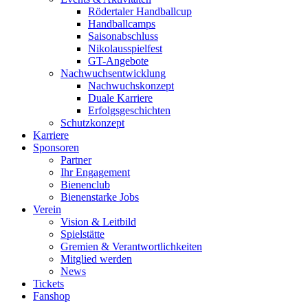
Rödertaler Handballcup
Handballcamps
Saisonabschluss
Nikolausspielfest
GT-Angebote
Nachwuchsentwicklung
Nachwuchskonzept
Duale Karriere
Erfolgsgeschichten
Schutzkonzept
Karriere
Sponsoren
Partner
Ihr Engagement
Bienenclub
Bienenstarke Jobs
Verein
Vision & Leitbild
Spielstätte
Gremien & Verantwortlichkeiten
Mitglied werden
News
Tickets
Fanshop