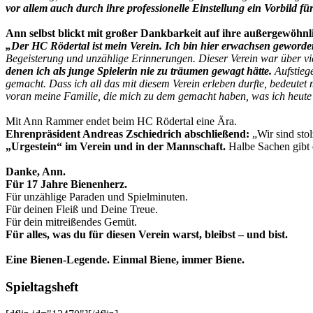
vor allem auch durch ihre professionelle Einstellung ein Vorbild f
Ann selbst blickt mit großer Dankbarkeit auf ihre außergewöhnl
„Der HC Rödertal ist mein Verein. Ich bin hier erwachsen geworden
Begeisterung und unzählige Erinnerungen. Dieser Verein war über vie
denen ich als junge Spielerin nie zu träumen gewagt hätte.
Aufstiege
gemacht. Dass ich all das mit diesem Verein erleben durfte, bedeutet 
voran meine Familie, die mich zu dem gemacht haben, was ich heute 
Mit Ann Rammer endet beim HC Rödertal eine Ära.
Ehrenpräsident Andreas Zschiedrich abschließend:
„Wir sind stol
„Urgestein“ im Verein und in der Mannschaft.
Halbe Sachen gibt e
Danke, Ann.
Für 17 Jahre Bienenherz.
Für unzählige Paraden und Spielminuten.
Für deinen Fleiß und Deine Treue.
Für dein mitreißendes Gemüt.
Für alles, was du für diesen Verein warst, bleibst – und bist.
Eine Bienen-Legende. Einmal Biene, immer Biene.
Spieltagsheft