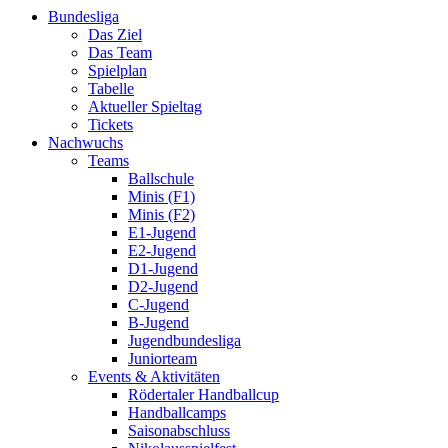
Bundesliga
Das Ziel
Das Team
Spielplan
Tabelle
Aktueller Spieltag
Tickets
Nachwuchs
Teams
Ballschule
Minis (F1)
Minis (F2)
E1-Jugend
E2-Jugend
D1-Jugend
D2-Jugend
C-Jugend
B-Jugend
Jugendbundesliga
Juniorteam
Events & Aktivitäten
Rödertaler Handballcup
Handballcamps
Saisonabschluss