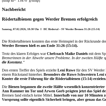
[dflip id="13470"][/dflip]
Nachbericht
Rödertalbienen gegen Werder Bremen erfolgreich
Samstag, 07.02.2026, 18:30 Uhr I HC Rödertal – SV Werder Bremen 31:26 (15:14)
Die Rödertalbienen konnten das erste Heimspiel in der Rückrunde de
Werder Bremen hieß es am Ende 31:26 (15:14).
Trotz des klaren Erfolges war
Chefcoach Maike Daniels
mit dem Spi
Bremerinnen in der Abwehr unsere Probleme. In der zweiten Hälfte spi
die Konstanz
.“
Den ersten Treffer des Spiels erzielte
Leni Ruwe
für den SV Werder B
einem Rückstand hinterher.
Besonders die Ruwe-Schwestern Leni 
Konter die erste Führung für die Rödertalbienen (15:14) erzielen
Die
Bienen begannen die zweite Hälfte wesentlich konzentrierter un
Ann Rammer im Tor und Arwen Gorb prägten jetzt das Spiel der 
Bremen fand einfach keine Mittel.
Innerhalb von nur 10 Minuten z
Vorsprung sollte eigentlich Sicherheit bringen, aber genau das Ge