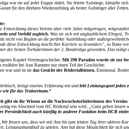
liga war sie auf jeder Etappe dabei. Sie feierte Aufstiege, kämpfte sic
arant für den direkten Wiederaufstieg als bester Aufsteiger aller Zeit
te:
ie Entwicklung dieses Vereins über viele Jahre mitgetragen, mitgestalt
berin und Vorbild zugleich.
Was sie sich mit unglaublichem Ehrgeiz, Trai
te nicht von Beginn an die perfekte Ausbildung oder außergewöhnlic
de diese Entwicklung macht ihre Karriere so besonders“
, so Baier we
 einer der besten Torhüterinnen der 2. Bundesliga geworden. Das nötigt 
igenes Kapitel Vereinsgeschichte:
Mit 298 Paraden wurde sie zur be
 erzählen bei Ann Rammer nur einen Teil der Geschichte.
en war und ist sie
das Gesicht der Rödertalbienen.
Emotional. Bodens
 akribisch, bringt enorme Erfahrung mit und
lebt Leistungssport jeden 
 wie für das Trainerteam.“
it gibt sie ihr Wissen an die Nachwuchstorhüterinnen des Vereins we
hzeitig ein Abschied vom HC Rödertal sein wird.
„Ganz gehen lassen wo
hre Persönlichkeit auch künftig in anderer Funktion beim HCR einbr
„Wir freuen uns, dass wir mit Ann bis zum letzten Tag ihrer aktiven Ka
, Leistungshandball zu spielen. Ann hat diese Möglichkeit für sich un