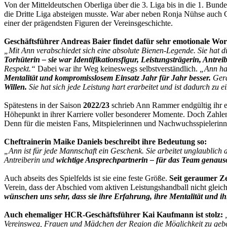
Von der Mitteldeutschen Oberliga über die 3. Liga bis in die 1. Bundes
die Dritte Liga absteigen musste. War aber neben Ronja Nühse auch G
einer der prägendsten Figuren der Vereinsgeschichte.
Geschäftsführer Andreas Baier findet dafür sehr emotionale Wor
„Mit Ann verabschiedet sich eine absolute Bienen-Legende. Sie hat d
Torhüterin – sie war Identifikationsfigur, Leistungsträgerin, Antrei
Respekt.“
Dabei war ihr Weg keineswegs selbstverständlich.
„Ann hat
Mentalität und kompromisslosem Einsatz Jahr für Jahr besser.
Gera
Willen.
Sie hat sich jede Leistung hart erarbeitet und ist dadurch zu
Spätestens in der Saison
2022/23
schrieb Ann Rammer endgültig ihr e
Höhepunkt in ihrer Karriere voller besonderer Momente. Doch Zahlen
Denn für die meisten Fans, Mitspielerinnen und Nachwuchsspielerinn
Cheftrainerin Maike Daniels beschreibt ihre Bedeutung so:
„Ann ist für jede Mannschaft ein Geschenk. Sie arbeitet unglaublich
Antreiberin und
wichtige Ansprechpartnerin – für das Team genauso
Auch abseits des Spielfelds ist sie eine feste Größe.
Seit geraumer Ze
Verein, dass der Abschied vom aktiven Leistungshandball nicht gleic
wünschen uns sehr, dass sie ihre Erfahrung, ihre Mentalität und i
Auch ehemaliger HCR-Geschäftsführer Kai Kaufmann ist stolz:
Vereinsweg, Frauen und Mädchen der Region die Möglichkeit zu geben