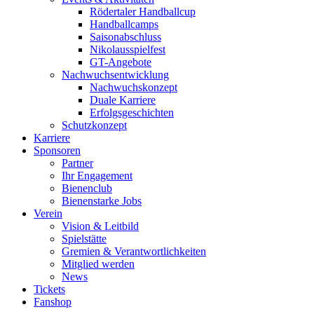
Rödertaler Handballcup
Handballcamps
Saisonabschluss
Nikolausspielfest
GT-Angebote
Nachwuchsentwicklung
Nachwuchskonzept
Duale Karriere
Erfolgsgeschichten
Schutzkonzept
Karriere
Sponsoren
Partner
Ihr Engagement
Bienenclub
Bienenstarke Jobs
Verein
Vision & Leitbild
Spielstätte
Gremien & Verantwortlichkeiten
Mitglied werden
News
Tickets
Fanshop