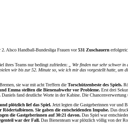
r 2. Alsco Handball-Bundesliga Frauen vor
531 Zuschauern
erfolgrei
el ihres Teams nur bedingt zufrieden:
„ Wir finden nur sehr schwer in 
elen wir bis zur 52. Minute so, wie ich mir das vorgestellt hatte, um 
remen, sie war mit acht Treffern die
Torschützenbeste
des Spiels.
Röd
und Emma stellten die Bienenabwehr vor Probleme.
Erst drei Seku
.
Daniels fand deutliche Worte in der Kabine. Die Chancenverwertung
d plötzlich lief das Spiel.
Jetzt legten die Gastgeberinnen vor und B
Rödertalbienen. Sie gaben die entscheidenden Impulse.
Das druck
ogen die Gastgeberinnen auf 30:21 davon.
Das Spiel war entschieden
genteil war der Fall.
Das Bienenteam war plötzlich völlig von der Ro