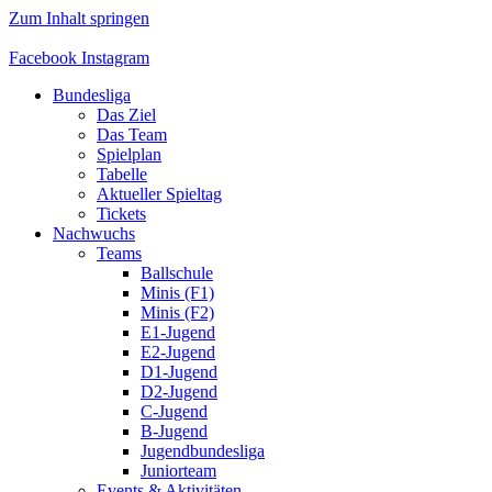
Zum Inhalt springen
Facebook
Instagram
Bundesliga
Das Ziel
Das Team
Spielplan
Tabelle
Aktueller Spieltag
Tickets
Nachwuchs
Teams
Ballschule
Minis (F1)
Minis (F2)
E1-Jugend
E2-Jugend
D1-Jugend
D2-Jugend
C-Jugend
B-Jugend
Jugendbundesliga
Juniorteam
Events & Aktivitäten