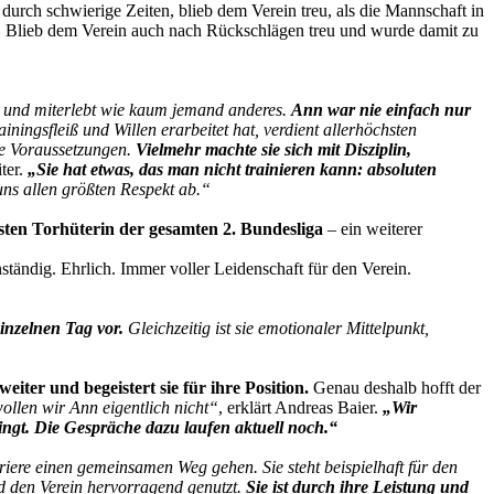
h durch schwierige Zeiten, blieb dem Verein treu, als die Mannschaft in
en. Blieb dem Verein auch nach Rückschlägen treu und wurde damit zu
et und miterlebt wie kaum jemand anderes.
Ann war nie einfach nur
ningsfleiß und Willen erarbeitet hat, verdient allerhöchsten
he Voraussetzungen.
Vielmehr machte sie sich mit Disziplin,
iter.
„Sie hat etwas, das man nicht trainieren kann: absoluten
uns allen größten Respekt ab.“
sten Torhüterin der gesamten 2. Bundesliga
– ein weiterer
tändig. Ehrlich. Immer voller Leidenschaft für den Verein.
einzelnen Tag vor.
Gleichzeitig ist sie emotionaler Mittelpunkt,
iter und begeistert sie für ihre Position.
Genau deshalb hofft der
llen wir Ann eigentlich nicht“
, erklärt Andreas Baier.
„Wir
ingt. Die Gespräche dazu laufen aktuell noch.“
rriere einen gemeinsamen Weg gehen. Sie steht beispielhaft für den
d den Verein hervorragend genutzt.
Sie ist durch ihre Leistung und