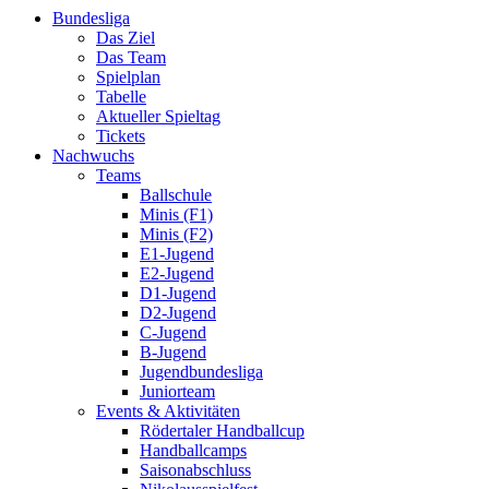
Bundesliga
Das Ziel
Das Team
Spielplan
Tabelle
Aktueller Spieltag
Tickets
Nachwuchs
Teams
Ballschule
Minis (F1)
Minis (F2)
E1-Jugend
E2-Jugend
D1-Jugend
D2-Jugend
C-Jugend
B-Jugend
Jugendbundesliga
Juniorteam
Events & Aktivitäten
Rödertaler Handballcup
Handballcamps
Saisonabschluss