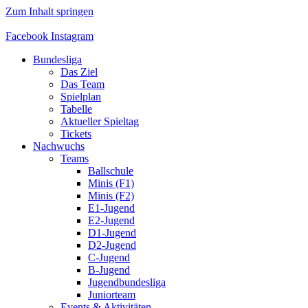
Zum Inhalt springen
Facebook
Instagram
Bundesliga
Das Ziel
Das Team
Spielplan
Tabelle
Aktueller Spieltag
Tickets
Nachwuchs
Teams
Ballschule
Minis (F1)
Minis (F2)
E1-Jugend
E2-Jugend
D1-Jugend
D2-Jugend
C-Jugend
B-Jugend
Jugendbundesliga
Juniorteam
Events & Aktivitäten