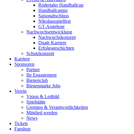
Rödertaler Handballcup
Handballcamps
Saisonabschluss
Nikolausspielfest
GT-Angebote
Nachwuchsentwicklung
Nachwuchskonzept
Duale Karriere
Erfolgsgeschichten
Schutzkonzept
Karriere
Sponsoren
Partner
Ihr Engagement
Bienenclub
Bienenstarke Jobs
Verein
Vision & Leitbild
Spielstätte
Gremien & Verantwortlichkeiten
Mitglied werden
News
Tickets
Fanshop