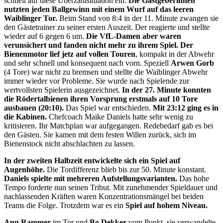
schnell auf diese Überzahlsituation ein.
Die Gastgeberinnen
nutzten jeden Ballgewinn mit einem Wurf auf das leeren
Waiblinger Tor.
Beim Stand von 8:4 in der 11. Minute zwangen sie
den Gästetrainer zu seiner ersten Auszeit. Der reagierte und stellte
wieder auf 6 gegen 6 um.
Die VfL-Damen aber waren
verunsichert und fanden nicht mehr zu ihrem Spiel. Der
Bienenmotor lief jetz auf vollen Touren
, kompakt in der Abwehr
und sehr schnell und konsequent nach vorn. Speziell
Arwen Gorb
(4 Tore) war nicht zu bremsen und stellte die Waiblinger Abwehr
immer wieder vor Probleme. Sie wurde nach Spielende zur
wertvollsten Spielerin ausgezeichnet.
In der 27. Minute konnten
die Rödertalbienen ihren Vorsprung erstmals auf 10 Tore
ausbauen (20:10).
Das Spiel war entschieden.
Mit 23:12 ging es in
die Kabinen.
Chefcoach Maike Daniels hatte sehr wenig zu
kritisieren. Ihr Matchplan war aufgegangen. Redebedarf gab es bei
den Gästen. Sie kamen mit dem festen Willen zurück, sich im
Bienenstock nicht abschlachten zu lassen.
In der zweiten Halbzeit entwickelte sich ein Spiel auf
Augenhöhe.
Die Tordifferenz blieb bis zur 50. Minute konstant.
Daniels spielte mit mehreren Aufstellungsvarianten.
Das hohe
Tempo forderte nun seinen Tribut. Mit zunehmender Spieldauer und
nachlassenden Kräften waren Konzentrationsmängel bei beiden
Teams die Folge. Trotzdem war es ein
Spiel auf hohem Niveau.
Ann Rammer
im Tor und
Bo Dekker
vom Punkt, sie verwandelte