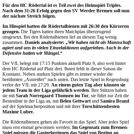
Für den HC Rödertal ist es Teil zwei des Heimspiel-Triples.
Nach dem 31:26 Erfolg gegen den SV Werder Bremen soll nun
der nächste Streich folgen.
Im Hinspiel hatten die Rödertalbienen mit 26:30 den Kürzeren
gezogen.
Die Tigers hatten ihren Matchplan überzeugend
umgesetzt. Bei den Rödertalbienen lief an diesem Tag wenig
zusammen.
Daniels analysierte:
„Wir haben nicht als Mannschaft
agiert und uns in vielen Einzelaktionen aufgerieben. Auch in der
Defensive hatten wir Mängel.“
Der VfL belegt mit 17:15 Punkten aktuell Platz 9, also weit hinter
dem HC Rödertal auf Platz drei. Ihnen fehlt in dieser Saison die
Konstanz. Neben starken Spielen gibt es immer wieder die
berühmten „Ausreißer“ nach unten. Das letzte Spiel in Regensburg
verlor der VfL mit 27:29.
An einem guten Tag aber können sie
jedem Team in der Liga gefährlich werden
. Ihre Stützen haben
sie mit
Sarah Norregaard Thomsen im Tor
, sie führt zur Zeit die
Bestenliste in der Liga an, mit
Belen Gettwart
und
Samira Brand
auf der Spielmacherposition und mit ihrer
Torschützenbesten
Maxime Luber.
Die Rödertalbienen gehen als Favorit in das Spiel. Aber jedes Spiel
muss erst einmal gewonnen werden.
Im Gegensatz zum Bremen-
Spiel müssen die Gastgeberinnen das Spiel von Beginn an