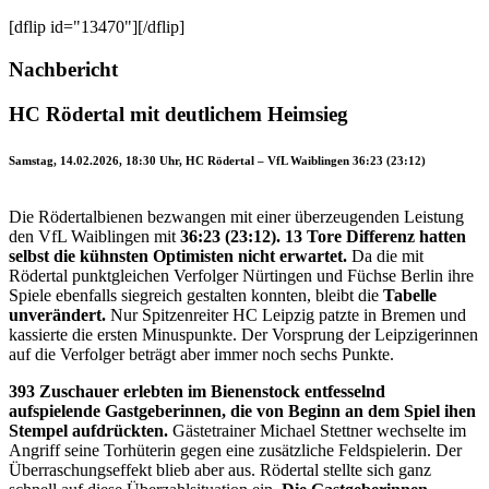
[dflip id="13470"][/dflip]
Nachbericht
HC Rödertal mit deutlichem Heimsieg
Samstag, 14.02.2026, 18:30 Uhr, HC Rödertal – VfL Waiblingen 36:23 (23:12)
Die Rödertalbienen bezwangen mit einer überzeugenden Leistung
den VfL Waiblingen mit
36:23 (23:12). 13 Tore Differenz hatten
selbst die kühnsten Optimisten nicht erwartet.
Da die mit
Rödertal punktgleichen Verfolger Nürtingen und Füchse Berlin ihre
Spiele ebenfalls siegreich gestalten konnten, bleibt die
Tabelle
unverändert.
Nur Spitzenreiter HC Leipzig patzte in Bremen und
kassierte die ersten Minuspunkte. Der Vorsprung der Leipzigerinnen
auf die Verfolger beträgt aber immer noch sechs Punkte.
393 Zuschauer erlebten im Bienenstock entfesselnd
aufspielende Gastgeberinnen, die von Beginn an dem Spiel ihen
Stempel aufdrückten.
Gästetrainer Michael Stettner wechselte im
Angriff seine Torhüterin gegen eine zusätzliche Feldspielerin. Der
Überraschungseffekt blieb aber aus. Rödertal stellte sich ganz