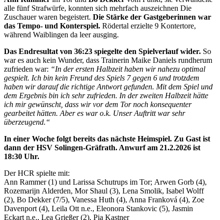
alle fünf Strafwürfe, konnten sich mehrfach auszeichnen Die
Zuschauer waren begeistert.
Die Stärke der Gastgeberinnen war
das Tempo- und Konterspiel.
Rödertal erzielte 9 Kontertore,
während Waiblingen da leer ausging.
Das Endresultat von 36:23 spiegelte den Spielverlauf wider.
So
war es auch kein Wunder, dass Trainerin Maike Daniels rundherum
zufrieden war:
“In der ersten Halbzeit haben wir nahezu optimal
gespielt. Ich bin kein Freund des Spiels 7 gegen 6 und trotzdem
haben wir darauf die richtige Antwort gefunden. Mit dem Spiel und
dem Ergebnis bin ich sehr zufrieden. In der zweiten Halbzeit hätte
ich mir gewünscht, dass wir vor dem Tor noch konsequenter
gearbeitet hätten. Aber es war o.k. Unser Auftritt war sehr
überzeugend.“
In einer Woche folgt bereits das nächste Heimspiel. Zu Gast ist
dann der HSV Solingen-Gräfrath. Anwurf am 21.2.2026 ist
18:30 Uhr.
Der HCR spielte mit:
Ann Rammer (1) und Larissa Schutrups im Tor; Arwen Gorb (4),
Rozemarijn Alderden, Mor Shaul (3), Lena Smolik, Isabel Wolff
(2), Bo Dekker (7/5), Vanessa Huth (4), Anna Franková (4), Zoe
Davenport (4), Leila Ott n.e., Eleonora Stankovic (5), Jasmin
Eckart n.e., Lea Grießer (2), Pia Kastner