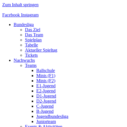
Zum Inhalt springen
Facebook
Instagram
Bundesliga
Das Ziel
Das Team
Spielplan
Tabelle
Aktueller Spieltag
Tickets
Nachwuchs
Teams
Ballschule
Minis (F1)
Minis (F2)
E1-Jugend
E2-Jugend
D1-Jugend
D2-Jugend
C-Jugend
B-Jugend
Jugendbundesliga
Juniorteam
Events & Aktivitäten