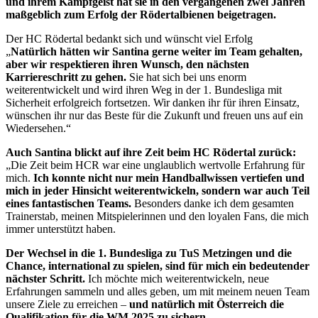
und ihrem Kampfgeist hat sie in den vergangenen zwei Jahren
maßgeblich zum Erfolg der Rödertalbienen beigetragen.
Der HC Rödertal bedankt sich und wünscht viel Erfolg
„
Natürlich hätten wir Santina gerne weiter im Team gehalten,
aber wir respektieren ihren Wunsch, den nächsten
Karriereschritt zu gehen.
Sie hat sich bei uns enorm
weiterentwickelt und wird ihren Weg in der 1. Bundesliga mit
Sicherheit erfolgreich fortsetzen. Wir danken ihr für ihren Einsatz,
wünschen ihr nur das Beste für die Zukunft und freuen uns auf ein
Wiedersehen.“
Auch Santina blickt auf ihre Zeit beim HC Rödertal zurück:
„Die Zeit beim HCR war eine unglaublich wertvolle Erfahrung für
mich.
Ich konnte nicht nur mein Handballwissen vertiefen und
mich in jeder Hinsicht weiterentwickeln, sondern war auch Teil
eines fantastischen Teams.
Besonders danke ich dem gesamten
Trainerstab, meinen Mitspielerinnen und den loyalen Fans, die mich
immer unterstützt haben.
Der Wechsel in die 1. Bundesliga zu TuS Metzingen und die
Chance, international zu spielen, sind für mich ein bedeutender
nächster Schritt.
Ich möchte mich weiterentwickeln, neue
Erfahrungen sammeln und alles geben, um mit meinem neuen Team
unsere Ziele zu erreichen –
und natürlich mit Österreich die
Qualifikation für die WM 2025 zu sichern.