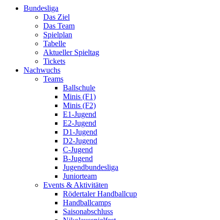
Bundesliga
Das Ziel
Das Team
Spielplan
Tabelle
Aktueller Spieltag
Tickets
Nachwuchs
Teams
Ballschule
Minis (F1)
Minis (F2)
E1-Jugend
E2-Jugend
D1-Jugend
D2-Jugend
C-Jugend
B-Jugend
Jugendbundesliga
Juniorteam
Events & Aktivitäten
Rödertaler Handballcup
Handballcamps
Saisonabschluss