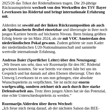
2025/26 das Trikot der Rödertalbienen tragen. Die 20-jährige
Rückraumspielerin
wechselt von den Werkselfen des TSV Bayer
Leverkusen ins Rödertal und bringt internationale Erfahrung
mit.
Alderden ist s
owohl auf der linken Rückraumposition als auch
als Spielmacherin flexibel einsetzbar
und überzeugte in ihrer noch
jungen Karriere bereits auf höchstem Niveau. Ihren bislang größten
Erfolg feierte sie im März 2024, als sie
mit VOC Amsterdam den
niederländischen Pokal gewann.
Zudem gehörte sie zum Kader
der niederländischen U20-Nationalmannschaft und sammelte
wertvolle internationale Erfahrung.
Andreas Baier (Sportlicher Leiter) über den Neuzugang:
„Wir freuen uns sehr, dass wir Rozemarijn für den HC Rödertal
gewinnen konnten. Sie war bereits vor einem Jahr bei uns im
Gespräch und hat damals auf allen Ebenen überzeugt. Über den
Umweg Leverkusen ist es uns nun gelungen, eine absolute
Wunschspielerin zu verpflichten. Sie ist nicht nur
enorm
wurfgewaltig, sondern zeichnet sich auch durch ihre starke
Defensivarbeit aus.
Trotz ihres jungen Alters hat sie das Potenzial,
eine echte Unterschiedsspielerin zu werden.“
Rozemarijn Alderden über ihren Wechsel:
„Ich freue mich riesig darauf, ab der nächsten Saison das BEE-