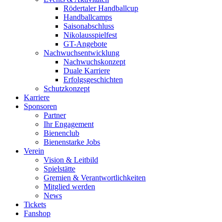
Rödertaler Handballcup
Handballcamps
Saisonabschluss
Nikolausspielfest
GT-Angebote
Nachwuchsentwicklung
Nachwuchskonzept
Duale Karriere
Erfolgsgeschichten
Schutzkonzept
Karriere
Sponsoren
Partner
Ihr Engagement
Bienenclub
Bienenstarke Jobs
Verein
Vision & Leitbild
Spielstätte
Gremien & Verantwortlichkeiten
Mitglied werden
News
Tickets
Fanshop