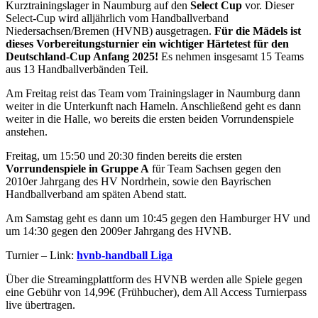
Kurztrainingslager in Naumburg auf den
Select Cup
vor. Dieser
Select-Cup wird alljährlich vom Handballverband
Niedersachsen/Bremen (HVNB) ausgetragen.
Für die Mädels ist
dieses Vorbereitungsturnier ein wichtiger Härtetest für den
Deutschland-Cup Anfang 2025!
Es nehmen insgesamt 15 Teams
aus 13 Handballverbänden Teil.
Am Freitag reist das Team vom Trainingslager in Naumburg dann
weiter in die Unterkunft nach Hameln. Anschließend geht es dann
weiter in die Halle, wo bereits die ersten beiden Vorrundenspiele
anstehen.
Freitag, um 15:50 und 20:30 finden bereits die ersten
Vorrundenspiele in Gruppe A
für Team Sachsen gegen den
2010er Jahrgang des HV Nordrhein, sowie den Bayrischen
Handballverband am späten Abend statt.
Am Samstag geht es dann um 10:45 gegen den Hamburger HV und
um 14:30 gegen den 2009er Jahrgang des HVNB.
Turnier – Link:
hvnb-handball Liga
Über die Streamingplattform des HVNB werden alle Spiele gegen
eine Gebühr von 14,99€ (Frühbucher), dem All Access Turnierpass
live übertragen.