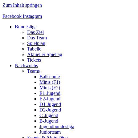
Zum Inhalt springen
Facebook
Instagram
Bundesliga
Das Ziel
Das Team
Spielplan
Tabelle
Aktueller Spieltag
Tickets
Nachwuchs
Teams
Ballschule
Minis (F1)
Minis (F2)
E1-Jugend
E2-Jugend
D1-Jugend
D2-Jugend
C-Jugend
B-Jugend
Jugendbundesliga
Juniorteam
Events & Aktivitäten