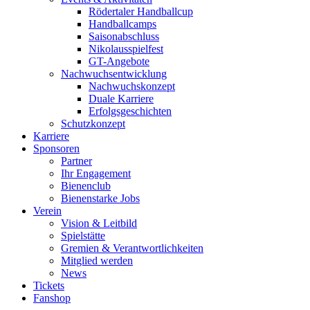
Rödertaler Handballcup
Handballcamps
Saisonabschluss
Nikolausspielfest
GT-Angebote
Nachwuchsentwicklung
Nachwuchskonzept
Duale Karriere
Erfolgsgeschichten
Schutzkonzept
Karriere
Sponsoren
Partner
Ihr Engagement
Bienenclub
Bienenstarke Jobs
Verein
Vision & Leitbild
Spielstätte
Gremien & Verantwortlichkeiten
Mitglied werden
News
Tickets
Fanshop