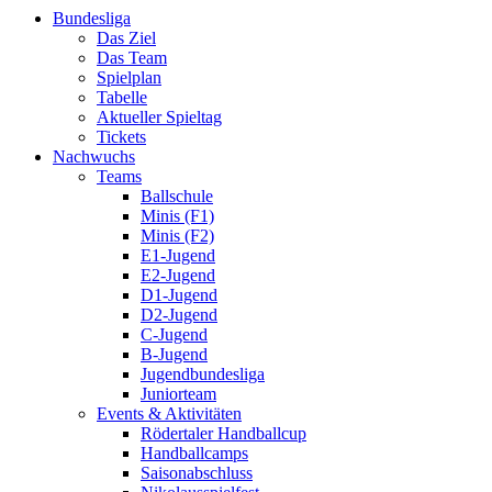
Bundesliga
Das Ziel
Das Team
Spielplan
Tabelle
Aktueller Spieltag
Tickets
Nachwuchs
Teams
Ballschule
Minis (F1)
Minis (F2)
E1-Jugend
E2-Jugend
D1-Jugend
D2-Jugend
C-Jugend
B-Jugend
Jugendbundesliga
Juniorteam
Events & Aktivitäten
Rödertaler Handballcup
Handballcamps
Saisonabschluss