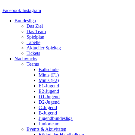
Zum
Inhalt
Facebook
Instagram
springen
Bundesliga
Das Ziel
Das Team
Spielplan
Tabelle
Aktueller Spieltag
Tickets
Nachwuchs
Teams
Ballschule
Minis (F1)
Minis (F2)
E1-Jugend
E2-Jugend
D1-Jugend
D2-Jugend
C-Jugend
B-Jugend
Jugendbundesliga
Juniorteam
Events & Aktivitäten
Rödertaler Handballcup