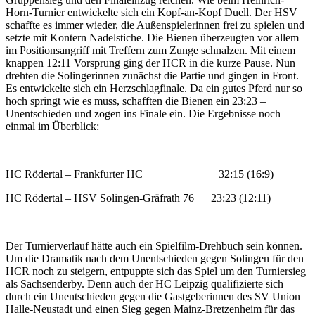
Horn-Turnier entwickelte sich ein Kopf-an-Kopf Duell. Der HSV
schaffte es immer wieder, die Außenspielerinnen frei zu spielen und
setzte mit Kontern Nadelstiche. Die Bienen überzeugten vor allem
im Positionsangriff mit Treffern zum Zunge schnalzen. Mit einem
knappen 12:11 Vorsprung ging der HCR in die kurze Pause. Nun
drehten die Solingerinnen zunächst die Partie und gingen in Front.
Es entwickelte sich ein Herzschlagfinale. Da ein gutes Pferd nur so
hoch springt wie es muss, schafften die Bienen ein 23:23 –
Unentschieden und zogen ins Finale ein. Die Ergebnisse noch
einmal im Überblick:
HC Rödertal – Frankfurter HC 32:15 (16:9)
HC Rödertal – HSV Solingen-Gräfrath 76 23:23 (12:11)
Der Turnierverlauf hätte auch ein Spielfilm-Drehbuch sein können.
Um die Dramatik nach dem Unentschieden gegen Solingen für den
HCR noch zu steigern, entpuppte sich das Spiel um den Turniersieg
als Sachsenderby. Denn auch der HC Leipzig qualifizierte sich
durch ein Unentschieden gegen die Gastgeberinnen des SV Union
Halle-Neustadt und einen Sieg gegen Mainz-Bretzenheim für das