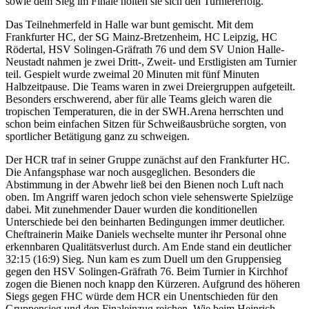
sowie dem Sieg im Finale holten sie sich den Turniererfolg.
Das Teilnehmerfeld in Halle war bunt gemischt. Mit dem
Frankfurter HC, der SG Mainz-Bretzenheim, HC Leipzig, HC
Rödertal, HSV Solingen-Gräfrath 76 und dem SV Union Halle-
Neustadt nahmen je zwei Dritt-, Zweit- und Erstligisten am Turnier
teil. Gespielt wurde zweimal 20 Minuten mit fünf Minuten
Halbzeitpause. Die Teams waren in zwei Dreiergruppen aufgeteilt.
Besonders erschwerend, aber für alle Teams gleich waren die
tropischen Temperaturen, die in der SWH.Arena herrschten und
schon beim einfachen Sitzen für Schweißausbrüche sorgten, von
sportlicher Betätigung ganz zu schweigen.
Der HCR traf in seiner Gruppe zunächst auf den Frankfurter HC.
Die Anfangsphase war noch ausgeglichen. Besonders die
Abstimmung in der Abwehr ließ bei den Bienen noch Luft nach
oben. Im Angriff waren jedoch schon viele sehenswerte Spielzüge
dabei. Mit zunehmender Dauer wurden die konditionellen
Unterschiede bei den beinharten Bedingungen immer deutlicher.
Cheftrainerin Maike Daniels wechselte munter ihr Personal ohne
erkennbaren Qualitätsverlust durch. Am Ende stand ein deutlicher
32:15 (16:9) Sieg. Nun kam es zum Duell um den Gruppensieg
gegen den HSV Solingen-Gräfrath 76. Beim Turnier in Kirchhof
zogen die Bienen noch knapp den Kürzeren. Aufgrund des höheren
Siegs gegen FHC würde dem HCR ein Unentschieden für den
Gruppensieg und den Finaleinzug reichen. Wie beim Heinrich-