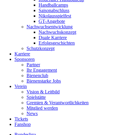
Handballcamps
Saisonabschluss
Nikolausspielfest
GT-Angebote
Nachwuchsentwicklung
Nachwuchskonzept
Duale Karriere
Erfolgsgeschichten
Schutzkonzept
Karriere
Sponsoren
Partner
Ihr Engagement
Bienenclub
Bienenstarke Jobs
Verein
Vision & Leitbild
Spielstätte
Gremien & Verantwortlichkeiten
Mitglied werden
News
Tickets
Fanshop
Bundesliga