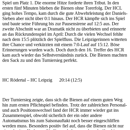
Spiel um Platz 1. Die enorme Hitze forderte ihren Tribut. In den
ersten fünf Minuten blieben die Bienen ohne Torerfolg. Der HCL
ging hohes Tempo, kam durch die gute Abwehrleistung der Daniels-
Sieben aber nicht über 0:1 hinaus. Der HCR kämpfte sich ins Spiel
und baute seine Führung bis zur Pausensirene auf 12:5 aus. Der
zweite Abschnitt war an Dramatik nicht zu überbieten und erinnerte
an das Rückrundenspiel im April: Durch die vielen Wechsel fehlte
nach dem 15:5 plötzlich der Spielfluss. Die Leipzigerinnen witterten
ihre Chance und verkürzten mit einem 7:0-Lauf auf 15:12. Böse
Erinnerungen wurden wach. Doch durch den 16. Treffer des HCR
kam auch wieder das Selbstverständnis zurück. Die Bienen machten
den Sack zu und den Turniersieg perfekt.
HC Rödertal – HC Leipzig 20:14 (12:5)
Der Turniersieg zeigte, dass sich die Bienen auf einem guten Weg
hin zum ersten Pflichtspiel befinden. Trotz der zahlreichen Personal-
und auch Positionswechsel fand der HCR immer wieder gut ins
Zusammenspiel, obwohl sicherlich der ein oder andere
Automatismus bis zum Saisonauftakt noch besser eingeschliffen
werden muss. Besonders positiv fiel auf, dass die Bienen nicht nur