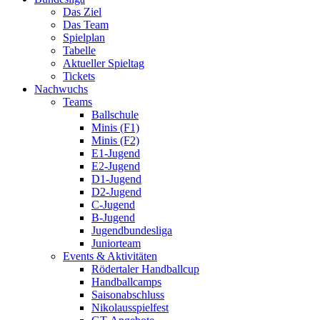
Das Ziel
Das Team
Spielplan
Tabelle
Aktueller Spieltag
Tickets
Nachwuchs
Teams
Ballschule
Minis (F1)
Minis (F2)
E1-Jugend
E2-Jugend
D1-Jugend
D2-Jugend
C-Jugend
B-Jugend
Jugendbundesliga
Juniorteam
Events & Aktivitäten
Rödertaler Handballcup
Handballcamps
Saisonabschluss
Nikolausspielfest