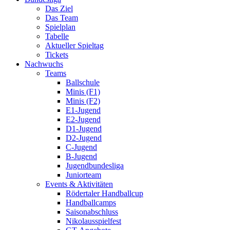
Das Ziel
Das Team
Spielplan
Tabelle
Aktueller Spieltag
Tickets
Nachwuchs
Teams
Ballschule
Minis (F1)
Minis (F2)
E1-Jugend
E2-Jugend
D1-Jugend
D2-Jugend
C-Jugend
B-Jugend
Jugendbundesliga
Juniorteam
Events & Aktivitäten
Rödertaler Handballcup
Handballcamps
Saisonabschluss
Nikolausspielfest