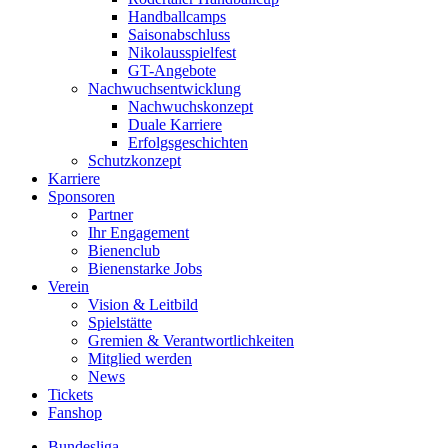
Handballcamps
Saisonabschluss
Nikolausspielfest
GT-Angebote
Nachwuchsentwicklung
Nachwuchskonzept
Duale Karriere
Erfolgsgeschichten
Schutzkonzept
Karriere
Sponsoren
Partner
Ihr Engagement
Bienenclub
Bienenstarke Jobs
Verein
Vision & Leitbild
Spielstätte
Gremien & Verantwortlichkeiten
Mitglied werden
News
Tickets
Fanshop
Bundesliga