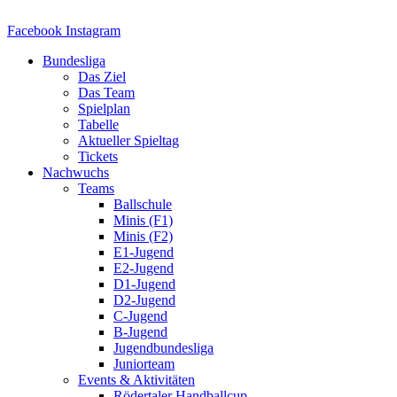
Zum
Inhalt
Facebook
Instagram
springen
Bundesliga
Das Ziel
Das Team
Spielplan
Tabelle
Aktueller Spieltag
Tickets
Nachwuchs
Teams
Ballschule
Minis (F1)
Minis (F2)
E1-Jugend
E2-Jugend
D1-Jugend
D2-Jugend
C-Jugend
B-Jugend
Jugendbundesliga
Juniorteam
Events & Aktivitäten
Rödertaler Handballcup