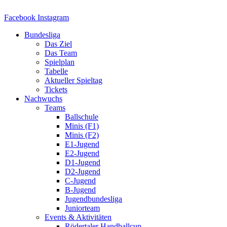
Zum
Inhalt
Facebook
Instagram
springen
Bundesliga
Das Ziel
Das Team
Spielplan
Tabelle
Aktueller Spieltag
Tickets
Nachwuchs
Teams
Ballschule
Minis (F1)
Minis (F2)
E1-Jugend
E2-Jugend
D1-Jugend
D2-Jugend
C-Jugend
B-Jugend
Jugendbundesliga
Juniorteam
Events & Aktivitäten
Rödertaler Handballcup