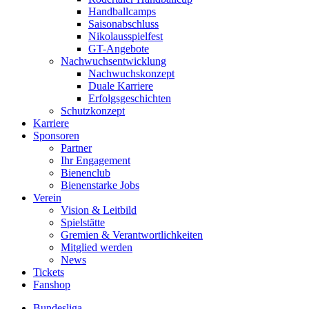
Handballcamps
Saisonabschluss
Nikolausspielfest
GT-Angebote
Nachwuchsentwicklung
Nachwuchskonzept
Duale Karriere
Erfolgsgeschichten
Schutzkonzept
Karriere
Sponsoren
Partner
Ihr Engagement
Bienenclub
Bienenstarke Jobs
Verein
Vision & Leitbild
Spielstätte
Gremien & Verantwortlichkeiten
Mitglied werden
News
Tickets
Fanshop
Bundesliga