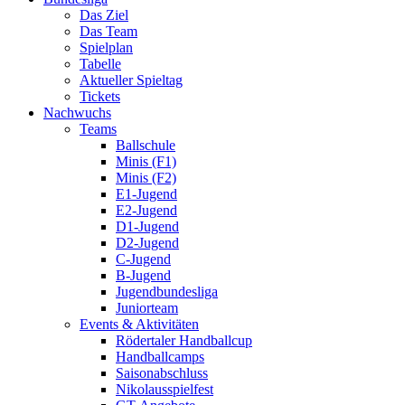
Das Ziel
Das Team
Spielplan
Tabelle
Aktueller Spieltag
Tickets
Nachwuchs
Teams
Ballschule
Minis (F1)
Minis (F2)
E1-Jugend
E2-Jugend
D1-Jugend
D2-Jugend
C-Jugend
B-Jugend
Jugendbundesliga
Juniorteam
Events & Aktivitäten
Rödertaler Handballcup
Handballcamps
Saisonabschluss
Nikolausspielfest