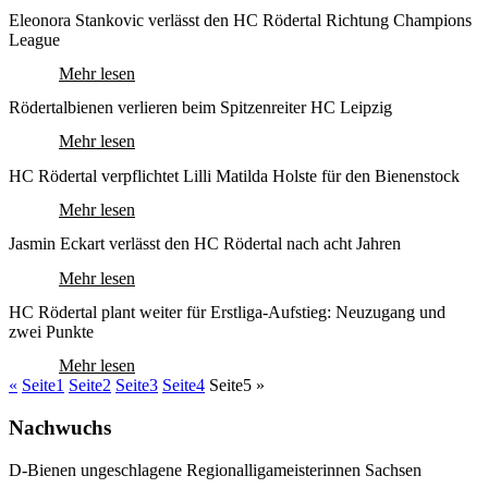
Eleonora Stankovic verlässt den HC Rödertal Richtung Champions
League
Mehr lesen
Rödertalbienen verlieren beim Spitzenreiter HC Leipzig
Mehr lesen
HC Rödertal verpflichtet Lilli Matilda Holste für den Bienenstock
Mehr lesen
Jasmin Eckart verlässt den HC Rödertal nach acht Jahren
Mehr lesen
HC Rödertal plant weiter für Erstliga-Aufstieg: Neuzugang und
zwei Punkte
Mehr lesen
«
Seite
1
Seite
2
Seite
3
Seite
4
Seite
5
»
Nachwuchs
D-Bienen ungeschlagene Regionalligameisterinnen Sachsen