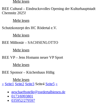
Mehr lesen
BEE Cultural – Eindrucksvolles Opening der Kulturhauptstadt
Chemnitz 2025!
Mehr lesen
Schutzkonzept des HC Rödertal e.V.
Mehr lesen
BEE Millionär – SACHSENLOTTO
Mehr lesen
BEE VP – Jens Homann neuer VP Sport
Mehr lesen
BEE Sponsor – Küchenhaus Hillig
Mehr lesen
«
Seite
1
Seite
2
Seite
3
Seite
4
Seite
5
»
geschaeftsstelle@roedertalbienen.de
0173/6993801
035952/279597