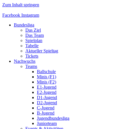
Zum Inhalt springen
Facebook
Instagram
Bundesliga
Das Ziel
Das Team
Spielplan
Tabelle
Aktueller Spieltag
Tickets
Nachwuchs
Teams
Ballschule
Minis (F1)
Minis (F2)
E1-Jugend
E2-Jugend
D1-Jugend
D2-Jugend
C-Jugend
B-Jugend
Jugendbundesliga
Juniorteam
Events & Aktivitäten