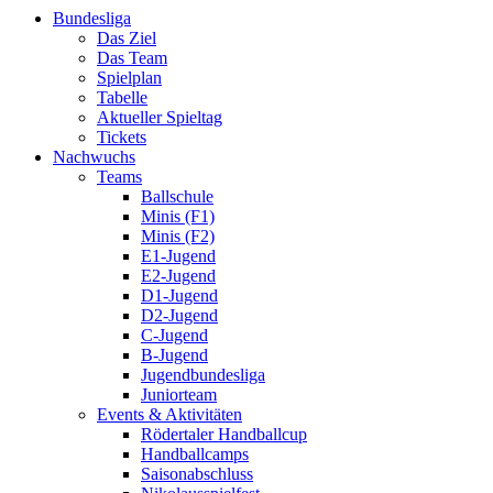
Bundesliga
Das Ziel
Das Team
Spielplan
Tabelle
Aktueller Spieltag
Tickets
Nachwuchs
Teams
Ballschule
Minis (F1)
Minis (F2)
E1-Jugend
E2-Jugend
D1-Jugend
D2-Jugend
C-Jugend
B-Jugend
Jugendbundesliga
Juniorteam
Events & Aktivitäten
Rödertaler Handballcup
Handballcamps
Saisonabschluss