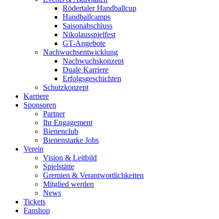
Rödertaler Handballcup
Handballcamps
Saisonabschluss
Nikolausspielfest
GT-Angebote
Nachwuchsentwicklung
Nachwuchskonzept
Duale Karriere
Erfolgsgeschichten
Schutzkonzept
Karriere
Sponsoren
Partner
Ihr Engagement
Bienenclub
Bienenstarke Jobs
Verein
Vision & Leitbild
Spielstätte
Gremien & Verantwortlichkeiten
Mitglied werden
News
Tickets
Fanshop