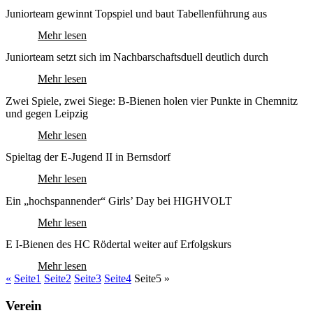
Juniorteam gewinnt Topspiel und baut Tabellenführung aus
Mehr lesen
Juniorteam setzt sich im Nachbarschaftsduell deutlich durch
Mehr lesen
Zwei Spiele, zwei Siege: B‑Bienen holen vier Punkte in Chemnitz
und gegen Leipzig
Mehr lesen
Spieltag der E-Jugend II in Bernsdorf
Mehr lesen
Ein „hochspannender“ Girls’ Day bei HIGHVOLT
Mehr lesen
E I-Bienen des HC Rödertal weiter auf Erfolgskurs
Mehr lesen
«
Seite
1
Seite
2
Seite
3
Seite
4
Seite
5
»
Verein